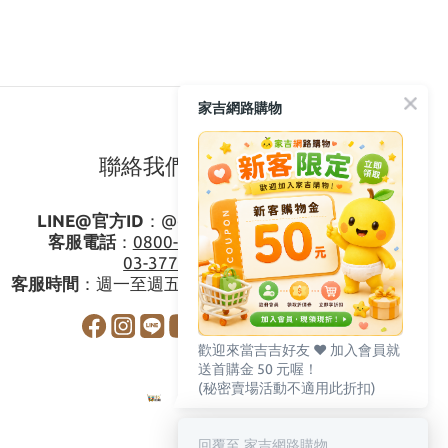
家吉網路購物
聯絡我們
LINE@官方ID
：
@gagishop
客服電話
：
0800-273795
03-3778587
客服時間
：週一至週五08:30-17:30
歡迎來當吉吉好友 ♥️ 加入會員就
送首購金 50 元喔！
(秘密賣場活動不適用此折扣)
回覆至 家吉網路購物