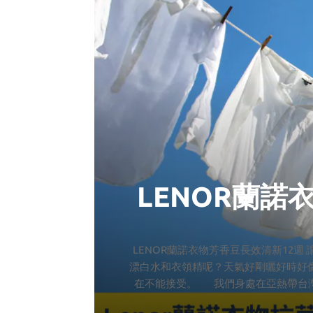
LENOR蘭諾
LENOR蘭諾衣物芳香豆長效清新12
漂白水和衣領精呢？天氣好剛曬好時好
在不能接受。 我們身處在亞熱帶台灣
要的