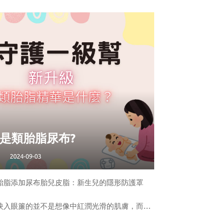
是類胎脂尿布?
2024-09-03
胎脂添加尿布胎兒皮脂：新生兒的隱形防護罩
映入眼簾的並不是想像中紅潤光滑的肌膚，而是
胎兒皮脂（Vernix caseosa），俗稱胎脂。