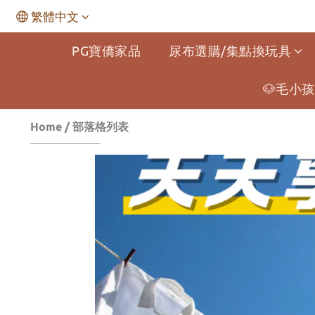
繁體中文
PG寶僑家品
尿布選購/集點換玩具
🐶毛小孩
Home
/
部落格列表