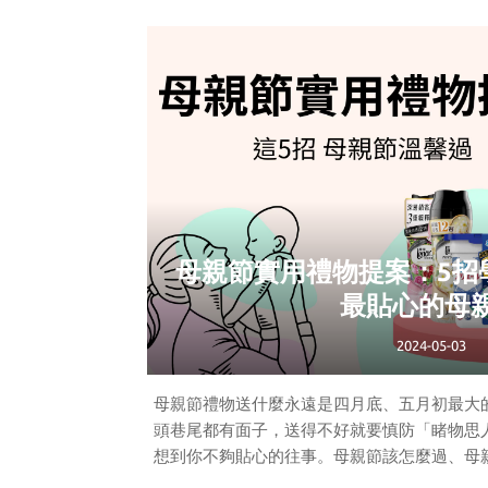
革新科技從源頭解決臭味問題，簡單一放，持
防霉防臭劑 氣流科技深入角落，2大功
清新長效長達六週 -浴廁用防霉防臭劑，害
香，高級調香師特調不再讓你聞了過敏、狂打噴
臭防臭劑-清爽皂香 7ml【風倍清】室內用抗菌消
清】室內用抗菌消臭
母親節實用禮物提案：5招
最貼心的母
2024-05-03
母親節禮物送什麼永遠是四月底、五月初最大
頭巷尾都有面子，送得不好就要慎防「睹物思
想到你不夠貼心的往事。母親節該怎麼過、母
度特殊的節日，不只安全下莊更高分過關？實