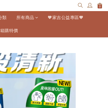
分類
所有商品
🧡家吉公益專區🧡
寵幫箱購特價