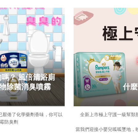
嗎？ 風倍清浴廁
織物除菌消臭噴霧
什麼
我已厭倦了化學藥劑香味，你可以
全新上市極上守護一級幫類
防霉防臭劑
當我們迎接小嬰兒呱呱墜地，
包覆著一層乳白色的黏液——這就是