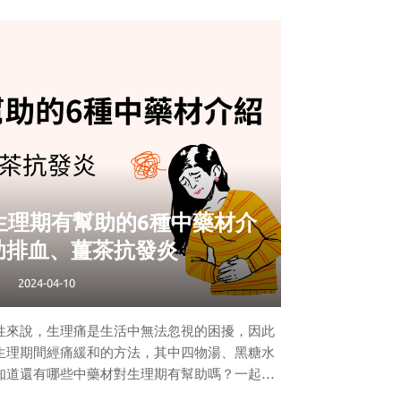
福利尿布是什麼？
外箱有些微貼標或破損。福利品是指商品在門市
因此以低於市價的價格售出。而福利尿布則是在
貼標或接近有效期限，門市因庫存管理及門市展
，將商品退回經銷商。
有效期限，且內容物全新、商品狀態良好，消費者
以用低於市價的便宜
生理期有幫助的6種中藥材介
助排血、薑茶抗發炎
2024-04-10
性來說，生理痛是生活中無法忽視的困擾，因此
生理期間經痛緩和的方法，其中四物湯、黑糖水
知道還有哪些中藥材對生理期有幫助嗎？一起來
看看！