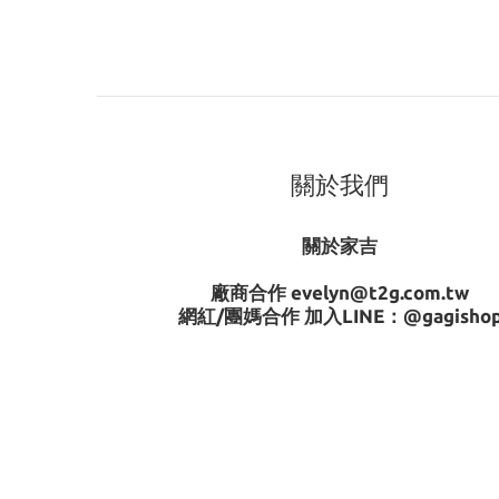
幫寶適集點活動是
「幫寶適成長集點送」是幫寶適尿布的集點活
買、參與活動來集點，點數可用來兌換包含尿
購買一級幫拉拉褲為例，一天使用8片，140天
的一級幫拉拉褲
關於我們
關於家吉
廠商合作 evelyn@t2g.com.tw
網紅/團媽合作 加入LINE：
@gagisho