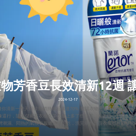
衣物芳香豆長效清新12週
2024-12-17
週 讓你清新一整天日韓熱銷持續回購達70% 蘭諾衣物芳香豆 鎖住乾
像還行，隨著儲藏在衣櫃久了衣服上多了些發霉、黃黃的小點點，當
潮濕、悶熱的氣候衣服總是曬不乾，洗完依然覺得衣服有種悶臭的味
是洗後持久耐聞的香氣還能淨白衣物的洗衣輔助品，與市面上一般的