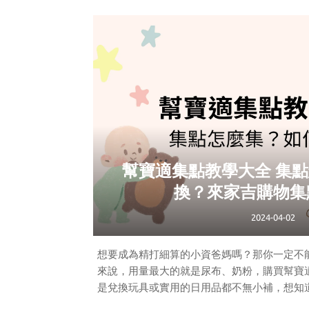
蚊子的壽命有多長？可以在房間待多久？
在對決之前，一定要認識我們的對手——蚊子
就可以吧？但蚊子的壽命有多長？活動範圍
蚊子介紹
幫寶適集點教學大全 集
台灣有約100
換？來家吉購物集
2024-04-02
想要成為精打細算的小資爸媽嗎？那你一定不
來說，用量最大的就是尿布、奶粉，購買幫寶
是兌換玩具或實用的日用品都不無小補，想知
集點集出兩倍的價值？一