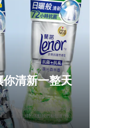
 讓你清新一整天
淨X持續衣香 你是否洗衣服只用洗衣精、
你要拿來穿的時候衣服散發出來的悶味實
道，家庭主婦的痛點我們都知道! 你需
衣服芳