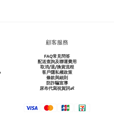
什麼？
動，幫寶適的會員可經由商品購
布、試用包及其他周邊好禮，以
後就可以用999元的優惠價獲得新
。
顧客服務
FAQ常見問答
配送查詢及聯運費用
取消/退/換貨流程
p
客戶隱私權政策
條款與細則
防詐騙宣導
尿布代寫祝賀詞👶