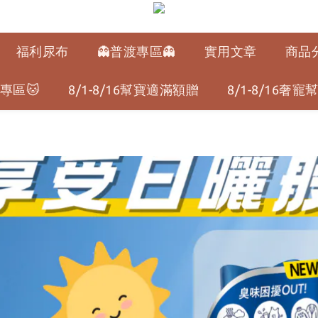
福利尿布
👻普渡專區👻
實用文章
商品
專區🐱
8/1-8/16幫寶適滿額贈
8/1-8/16奢