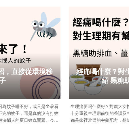
花餐廳不可少
福利尿布是指有效期限接近、
展示後有外包裝折舊、磨損，
不愛？鮮花創造美的感受，記得
門市販售時已拆箱、外箱磨損
節之後，有先用用香氣美化整個
示考量
，默默為生活加
其實商品都還有6個月以上的
可
招，直接從環境移
經痛喝什麼？對
子
紹 黑糖
因為蚊子睡不好，或只是坐著看
生理痛要喝什麼好？對廣大女
不完的蚊子，還是真的沒有打蚊
十分重視生理期前後的養護及
解決惱人的夏日蚊蟲問題。今天
都是家裡常備的中藥配方，想
子，徹底解決蚊蟲困擾。