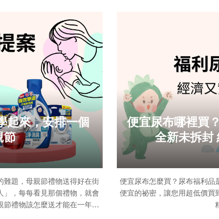
久消臭清新新上市風倍清浴廁用
胎脂是一層富含多種生物成分
效-根源消臭+滲透防護
們，並在新生兒出生後持續發
淨，但實際上，這層看似“髒”
防水等功能。因此，醫生通常
怕化學藥劑味的請試試清新柑橘
嚏。 【風倍清】室內用抗菌消
臭防臭劑-清新白茶 7ml【風倍
防臭劑
學起來，安排一個
便宜尿布哪裡買
親節
全新未拆封
的難題，母親節禮物送得好在街
便宜尿布怎麼買？尿布福利品
人」，每每看見那個禮物，就會
便宜的祕密，讓您用超低價買
親節禮物該怎麼送才能在一年一
用的母親節禮物提案，跟著本文