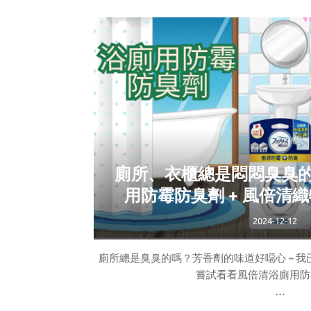
廁所、衣櫃總是悶悶臭臭的
用防霉防臭劑 + 風倍清
2024-12-12
廁所總是臭臭的嗎？芳香劑的味道好噁心 ~ 
嘗試看看風倍清浴廁用