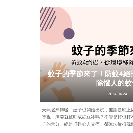
看下去吧！
母親節實用禮物提案１：鮮
鮮花跟美食雖然是華而不實的東西，但有誰能
母親喜歡的花種或香氣，更能展現貼心，母親
家居空間，看不到也聞得到
蚊子的季節來了！防蚊4絕
除惱人的蚊
2024-04-24
天氣逐漸轉暖，蚊子也開始出沒，無論是晚上
電視，滿腳就被叮成紅豆冰嗎？不管是打也打
子的天分，總是打得心力交瘁，都無法從根源
要分享防蚊3大絕招，直接從環境移除蚊