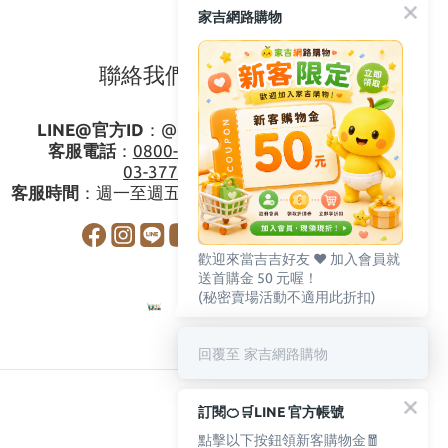
家吉網路購物
聯絡我們
LINE@官方ID
：
@gagishop
客服電話
：
0800-273795
03-3778587
客服時間
：週一至週五08:30-17:30
歡迎來當吉吉好友 ♥️ 加入會員就
送首購金 50 元喔！
(秘密賣場活動不適用此折扣)
回覆至 家吉網路購物
訂閱🍊🛒LINE 官方帳號
點擊以下按鈕領新客購物金🧧