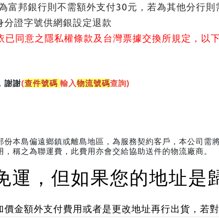
為富邦銀行則不需額外支付30元，若為其他分行則
身分證字號供網銀設定退款
，依已同意之隱私權條款及台灣票據交換所規定，以
謝謝
(
查件號碼
輸入
物流號碼
查詢)
，
部份本島偏遠鄉鎮或離島地區，為服務契約客戶，本公司需
用，稱之為聯運費，此費用亦會交給協助送件的物流廠商。
9免運，但如果您的地址是
加價金額外支付費用或者是更改地址再行出貨，若