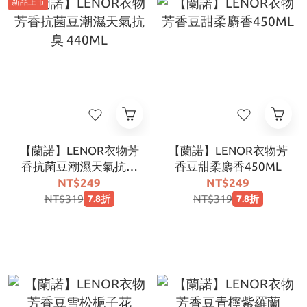
新品上市
【蘭諾】LENOR衣物芳
【蘭諾】LENOR衣物芳
香抗菌豆潮濕天氣抗臭
香豆甜柔麝香450ML
440ML
NT$249
NT$249
NT$319
NT$319
7.8折
7.8折