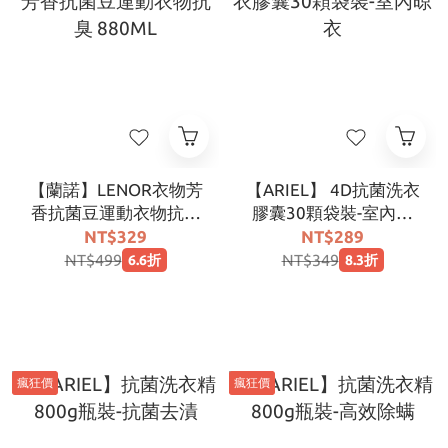
【蘭諾】LENOR衣物芳
【ARIEL】 4D抗菌洗衣
香抗菌豆運動衣物抗臭
膠囊30顆袋裝-室內晾
880ML
衣
NT$329
NT$289
NT$499
NT$349
6.6折
8.3折
瘋狂價
瘋狂價