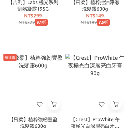
【吉列】Labs 極光系列
【飛柔】植粹控油淨澈
刮鬍凝露195G
洗髮露600g
NT$299
NT$149
NT$329
NT$199
9.1折
7.5折
瘋狂價
【飛柔】植粹強韌豐盈
【Crest】ProWhite 午
洗髮露600g
夜極光白深層亮白牙膏