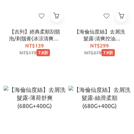
【吉列】經典柔順刮鬍
【海倫仙度絲】去屑洗
泡/剃鬚膏(冰涼清爽型)
髮露-清爽控油
245G
(680G+400G)
NT$139
NT$299
NT$179
NT$379
7.8折
7.9折