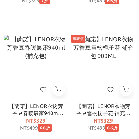
NT$399
NT$499
7折
6.6折
瘋狂價
【蘭諾】LENOR衣物芳
【蘭諾】LENOR衣物芳
香豆春暖晨露940ml
香豆雪松梔子花 補充包
(補充包)
900ML
NT$329
NT$329
NT$499
NT$499
6.6折
6.6折