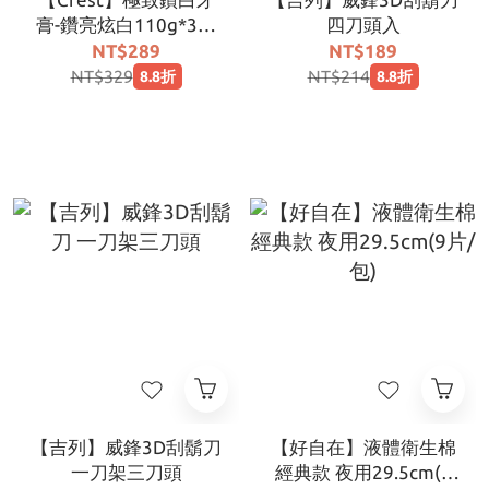
膏-鑽亮炫白110g*3入
四刀頭入
組
NT$289
NT$189
NT$329
NT$214
8.8折
8.8折
【吉列】威鋒3D刮鬍刀
【好自在】液體衛生棉
一刀架三刀頭
經典款 夜用29.5cm(9