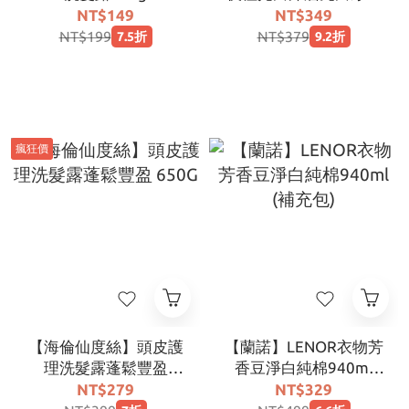
90g
NT$149
NT$349
NT$199
NT$379
7.5折
9.2折
瘋狂價
【海倫仙度絲】頭皮護
【蘭諾】LENOR衣物芳
理洗髮露蓬鬆豐盈
香豆淨白純棉940ml
650G
(補充包)
NT$279
NT$329