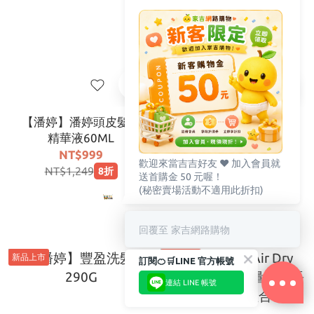
【潘婷】潘婷頭皮髮根
【潘婷】防斷護髮精華
精華液60ML
素200ML
NT$999
NT$399
歡迎來當吉吉好友 ♥️ 加入會員就
NT$1,249
NT$499
8折
8折
送首購金 50 元喔！
(秘密賣場活動不適用此折扣)
回覆至 家吉網路購物
新品上市
新品上市
訂閱🍊🛒LINE 官方帳號
連結 LINE 帳號