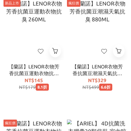
新品上市
瘋狂價
【蘭諾】LENOR衣物芳
【蘭諾】LENOR衣物芳
香抗菌豆運動衣物抗臭
香抗菌豆潮濕天氣抗臭
260ML
880ML
NT$145
NT$329
NT$179
NT$499
8.1折
6.6折
瘋狂價