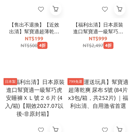
【售出不退換】【近效
【福利出清】日本原裝
出清】幫寶適超薄乾爽
進口幫寶適一級幫巧虎
黏貼紙尿褲S 84片(效期
安睡褲ＸXＬ號２2片 (4
NT$199
NT$999
26.10)
入/箱)【期效2027.07
NT$500
NT$2,497
4折
4折
以後-非原封箱】
日本製
799免運