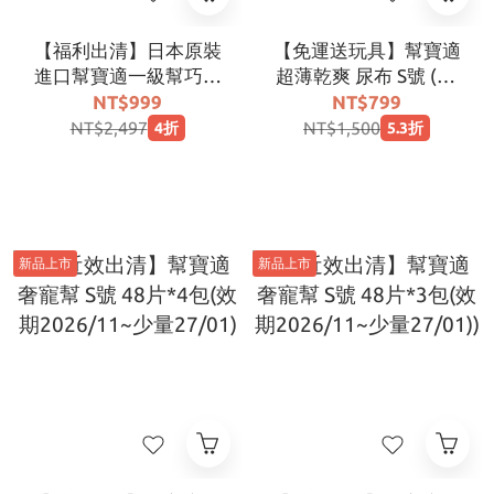
【福利出清】日本原裝
【免運送玩具】幫寶適
進口幫寶適一級幫巧虎
超薄乾爽 尿布 S號 (84
安睡褲ＸＬ號２６片 (4
片x3包/箱，共252片)
NT$999
NT$799
入/箱)【期效2027.07
｜福利出清、自用激省
NT$2,497
NT$1,500
4折
5.3折
以後-非原封箱】
首選
新品上市
新品上市