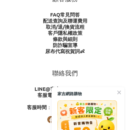
FAQ常見問答
配送查詢及聯運費用
取消/退/換貨流程
客戶隱私權政策
條款與細則
防詐騙宣導
尿布代寫祝賀詞👶
聯絡我們
LINE@官方ID
：
@gagishop
家吉網路購物
客服電話
：
0800-273795
03-3778587
客服時間
：週一至週五08:30-17:30