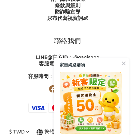
條款與細則
防詐騙宣導
尿布代寫祝賀詞👶
聯絡我們
LINE@官方ID
：
@gagishop
客服電話
：
0800-273795
家吉網路購物
03-3778587
客服時間
：週一至週五08:30-17:30
$
TWD
繁體中文