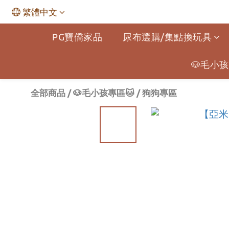
繁體中文
PG寶僑家品
尿布選購/集點換玩具
🐶毛小孩
全部商品
/
🐶毛小孩專區🐱
/
狗狗專區