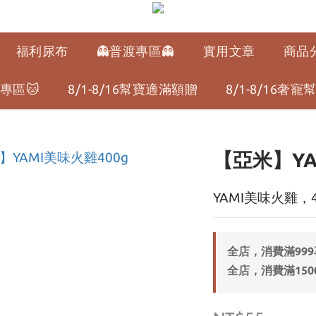
福利尿布
👻普渡專區👻
實用文章
商品
專區🐱
8/1-8/16幫寶適滿額贈
8/1-8/16奢
【亞米】YA
YAMI美味火雞，
全店，消費滿99
全店，消費滿150