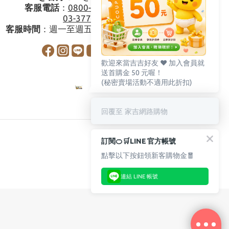
客服電話
：
0800-273795
03-3778587
客服時間
：週一至週五08:30-17:30
歡迎來當吉吉好友 ♥️ 加入會員就
送首購金 50 元喔！
(秘密賣場活動不適用此折扣)
回覆至 家吉網路購物
訂閱🍊🛒LINE 官方帳號
點擊以下按鈕領新客購物金🧧
連結 LINE 帳號