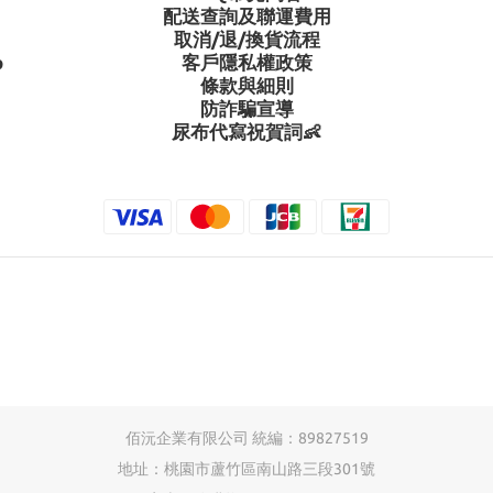
配送查詢及聯運費用
取消/退/換貨流程
p
客戶隱私權政策
條款與細則
防詐騙宣導
尿布代寫祝賀詞👶
佰沅企業有限公司 統編：89827519
地址：桃園市蘆竹區南山路三段301號