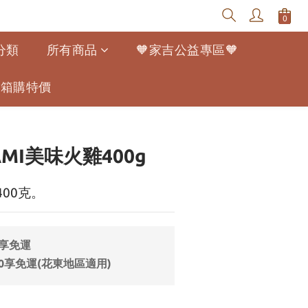
分類
所有商品
🧡家吉公益專區🧡
寵幫箱購特價
立即購買
MI美味火雞400g
400克。
9享免運
0享免運(花東地區適用)