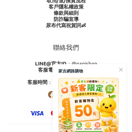
取消/退/換貨流程
客戶隱私權政策
條款與細則
防詐騙宣導
尿布代寫祝賀詞👶
聯絡我們
LINE@官方ID
：
@gagishop
客服電話
：
0800-273795
家吉網路購物
03-3778587
客服時間
：週一至週五08:30-17:30