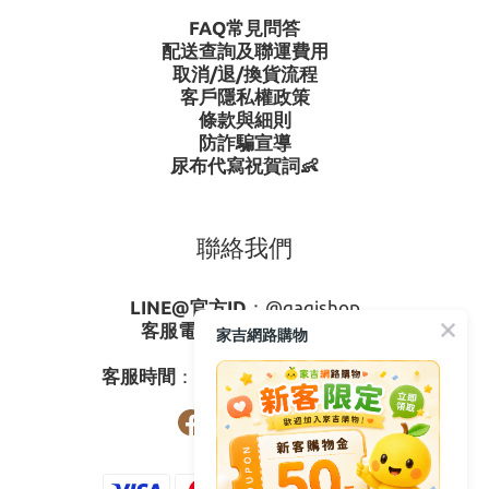
FAQ常見問答
配送查詢及聯運費用
取消/退/換貨流程
客戶隱私權政策
條款與細則
防詐騙宣導
尿布代寫祝賀詞👶
聯絡我們
LINE@官方ID
：
@gagishop
客服電話
：
0800-273795
家吉網路購物
03-3778587
客服時間
：週一至週五08:30-17:30