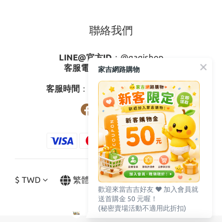
聯絡我們
LINE@官方ID
：
@gagishop
客服電話
：
0800-273795
家吉網路購物
03-3778587
客服時間
：週一至週五08:30-17:30
$
TWD
繁體中文
歡迎來當吉吉好友 ♥️ 加入會員就
送首購金 50 元喔！
(秘密賣場活動不適用此折扣)