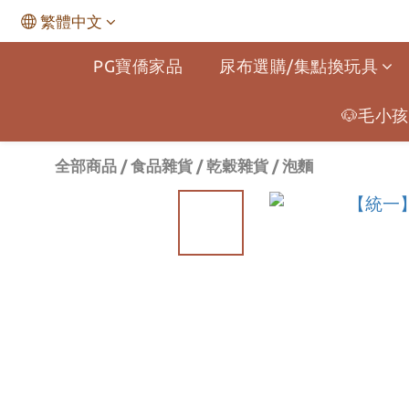
繁體中文
PG寶僑家品
尿布選購/集點換玩具
🐶毛小孩
全部商品
/
食品雜貨
/
乾穀雜貨
/
泡麵