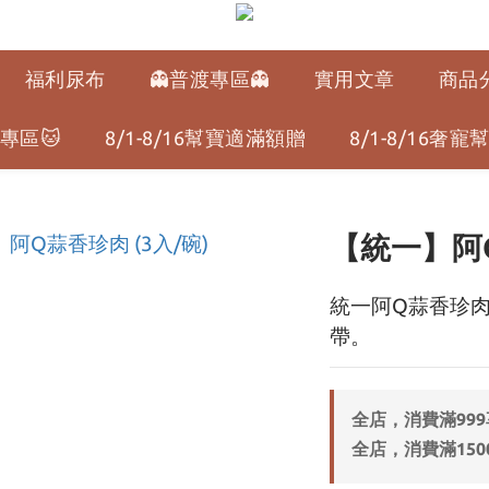
福利尿布
👻普渡專區👻
實用文章
商品
專區🐱
8/1-8/16幫寶適滿額贈
8/1-8/16奢
【統一】阿Q
統一阿Q蒜香珍肉
帶。
全店，消費滿99
全店，消費滿150