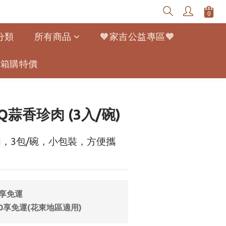
分類
所有商品
🧡家吉公益專區🧡
寵幫箱購特價
立即購買
蒜香珍肉 (3入/碗)
，3包/碗，小包裝，方便攜
9享免運
0享免運(花東地區適用)