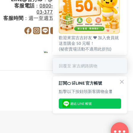
客服電話
：
0800-273795
03-3778587
客服時間
：週一至週五08:30-17:30
歡迎來當吉吉好友 ♥️ 加入會員就
送首購金 50 元喔！
(秘密賣場活動不適用此折扣)
回覆至 家吉網路購物
訂閱🍊🛒LINE 官方帳號
點擊以下按鈕領新客購物金🧧
連結 LINE 帳號