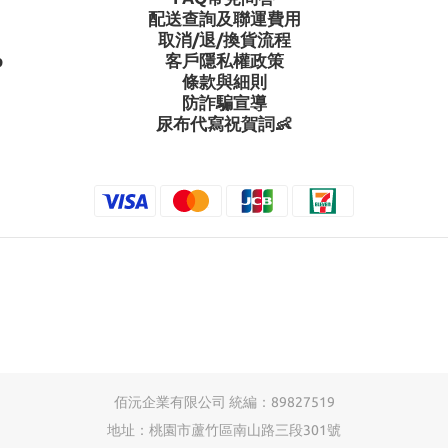
配送查詢及聯運費用
取消/退/換貨流程
p
客戶隱私權政策
條款與細則
防詐騙宣導
尿布代寫祝賀詞👶
佰沅企業有限公司 統編：89827519
地址：桃園市蘆竹區南山路三段301號