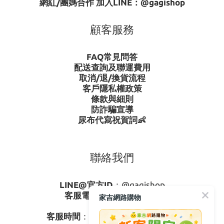
網紅/團媽合作 加入LINE：
@gagishop
顧客服務
FAQ常見問答
配送查詢及聯運費用
取消/退/換貨流程
客戶隱私權政策
條款與細則
防詐騙宣導
尿布代寫祝賀詞👶
聯絡我們
LINE@官方ID
：
@gagishop
客服電話
：
0800-273795
家吉網路購物
03-3778587
客服時間
：週一至週五08:30-17:30