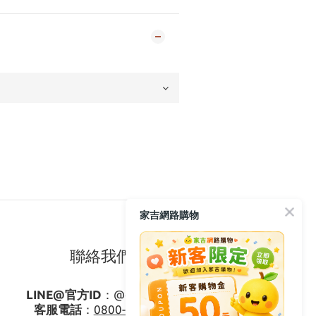
家吉網路購物
聯絡我們
LINE@官方ID
：
@gagishop
客服電話
：
0800-273795