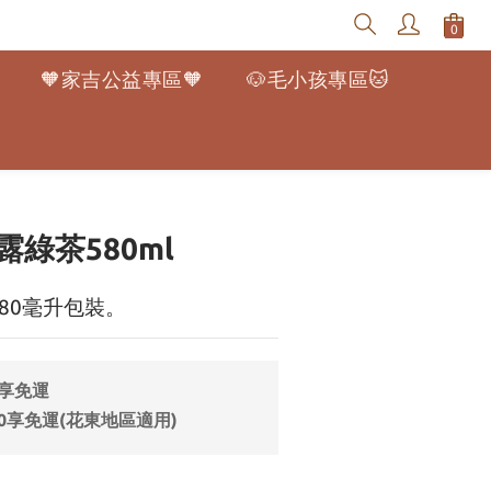
🧡家吉公益專區🧡
🐶毛小孩專區🐱
立即購買
綠茶580ml
80毫升包裝。
9享免運
0享免運(花東地區適用)