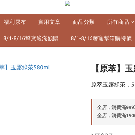
福利尿布
實用文章
商品分類
所有商品
8/1-8/16幫寶適滿額贈
8/1-8/16奢寵幫箱購特價
【原萃】玉露
原萃玉露綠茶，5
全店，消費滿99
全店，消費滿150