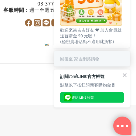
03-3778587
客服時間
：週一至週五08:30-17:30
歡迎來當吉吉好友 ♥️ 加入會員就
送首購金 50 元喔！
(秘密賣場活動不適用此折扣)
回覆至 家吉網路購物
訂閱🍊🛒LINE 官方帳號
點擊以下按鈕領新客購物金🧧
連結 LINE 帳號