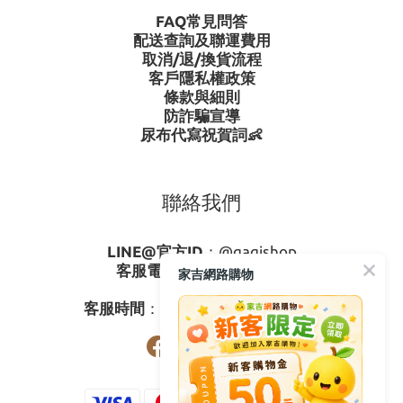
FAQ常見問答
配送查詢及聯運費用
取消/退/換貨流程
客戶隱私權政策
條款與細則
防詐騙宣導
尿布代寫祝賀詞👶
聯絡我們
LINE@官方ID
：
@gagishop
客服電話
：
0800-273795
家吉網路購物
03-3778587
客服時間
：週一至週五08:30-17:30