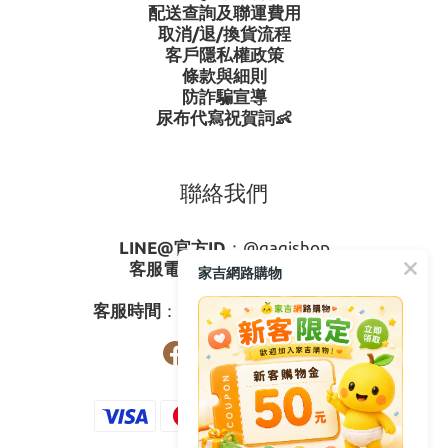
配送查詢及聯運費用
取消/退/換貨流程
客戶隱私權政策
條款與細則
防詐騙宣導
尿布代寫祝賀詞👶
聯絡我們
LINE@官方ID
：
@gagishop
客服電話
：
0800-273795
家吉網路購物
03-3778587
客服時間
：週一至週五08:30-17:30