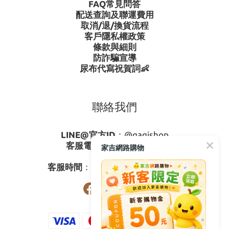
FAQ常見問答
配送查詢及聯運費用
取消/退/換貨流程
客戶隱私權政策
條款與細則
防詐騙宣導
尿布代寫祝賀詞👶
聯絡我們
LINE@官方ID
：
@gagishop
客服電話
：
0800-273795
家吉網路購物
03-3778587
客服時間
：週一至週五08:30-17:30