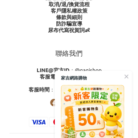
取消/退/換貨流程
客戶隱私權政策
條款與細則
防詐騙宣導
尿布代寫祝賀詞👶
聯絡我們
LINE@官方ID
：
@gagishop
客服電話
：
0800-273795
家吉網路購物
03-3778587
客服時間
：週一至週五08:30-17:30