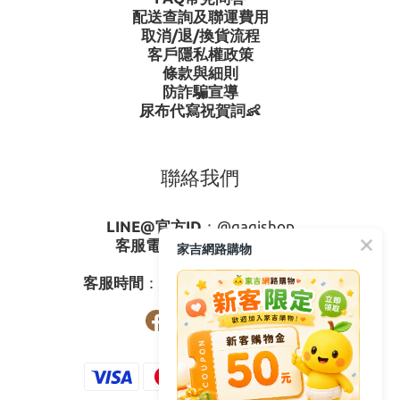
配送查詢及聯運費用
取消/退/換貨流程
客戶隱私權政策
條款與細則
防詐騙宣導
尿布代寫祝賀詞👶
聯絡我們
LINE@官方ID
：
@gagishop
客服電話
：
0800-273795
家吉網路購物
03-3778587
客服時間
：週一至週五08:30-17:30