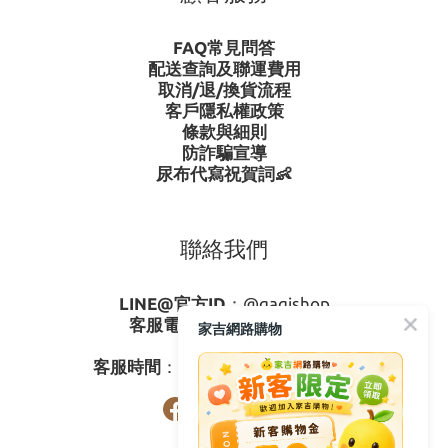
FAQ常見問答
配送查詢及聯運費用
取消/退/換貨流程
客戶隱私權政策
條款與細則
防詐騙宣導
尿布代寫祝賀詞👶
聯絡我們
LINE@官方ID
：
@gagishop
客服電話
：
0800-273795
家吉網路購物
03-3778587
客服時間
：週一至週五08:30-17:30