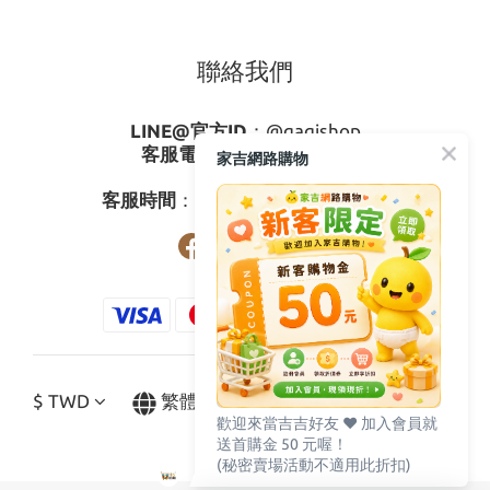
聯絡我們
LINE@官方ID
：
@gagishop
客服電話
：
0800-273795
家吉網路購物
03-3778587
客服時間
：週一至週五08:30-17:30
$
TWD
繁體中文
歡迎來當吉吉好友 ♥️ 加入會員就
送首購金 50 元喔！
(秘密賣場活動不適用此折扣)