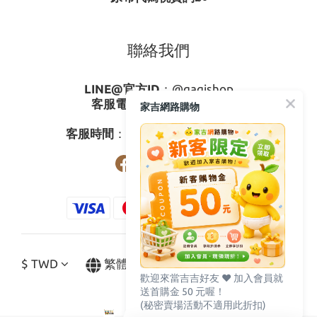
聯絡我們
LINE@官方ID
：
@gagishop
客服電話
：
0800-273795
家吉網路購物
03-3778587
客服時間
：週一至週五08:30-17:30
$
TWD
繁體中文
歡迎來當吉吉好友 ♥️ 加入會員就
送首購金 50 元喔！
(秘密賣場活動不適用此折扣)