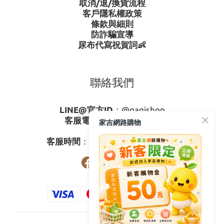
取消/退/換貨流程
客戶隱私權政策
條款與細則
防詐騙宣導
尿布代寫祝賀詞👶
聯絡我們
LINE@官方ID
：
@gagishop
客服電話
：
0800-273795
家吉網路購物
03-3778587
客服時間
：週一至週五08:30-17:30