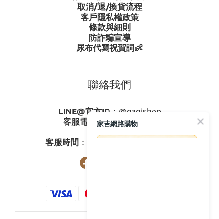
取消/退/換貨流程
客戶隱私權政策
條款與細則
防詐騙宣導
尿布代寫祝賀詞👶
聯絡我們
LINE@官方ID
：
@gagishop
客服電話
：
0800-273795
家吉網路購物
03-3778587
客服時間
：週一至週五08:30-17:30