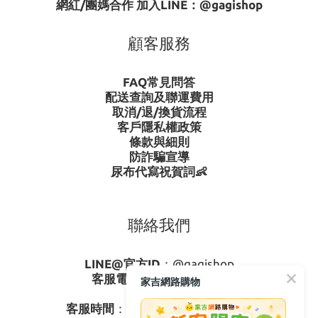
網紅/團媽合作 加入LINE：
@gagishop
顧客服務
FAQ常見問答
配送查詢及聯運費用
取消/退/換貨流程
客戶隱私權政策
條款與細則
防詐騙宣導
尿布代寫祝賀詞👶
聯絡我們
LINE@官方ID
：
@gagishop
客服電話
：
0800-273795
家吉網路購物
03-3778587
客服時間
：週一至週五08:30-17:30