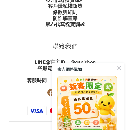
客戶隱私權政策
條款與細則
防詐騙宣導
尿布代寫祝賀詞👶
聯絡我們
LINE@官方ID
：
@gagishop
客服電話
：
0800-273795
家吉網路購物
03-3778587
客服時間
：週一至週五08:30-17:30