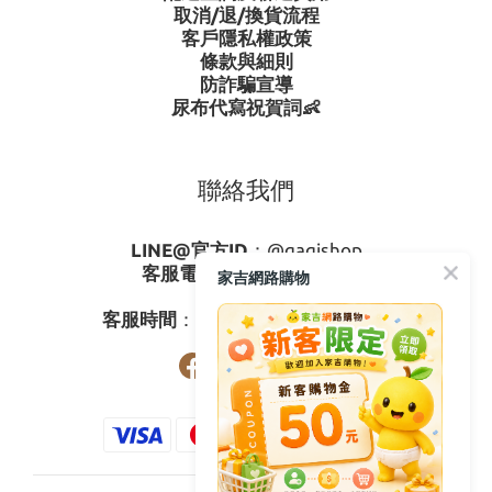
取消/退/換貨流程
客戶隱私權政策
條款與細則
防詐騙宣導
尿布代寫祝賀詞👶
聯絡我們
LINE@官方ID
：
@gagishop
客服電話
：
0800-273795
家吉網路購物
03-3778587
客服時間
：週一至週五08:30-17:30