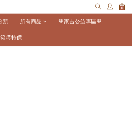
分類
所有商品
🧡家吉公益專區🧡
寵幫箱購特價