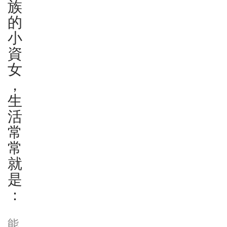
族
的
小
資
女
，
生
活
常
常
就
是
：
能