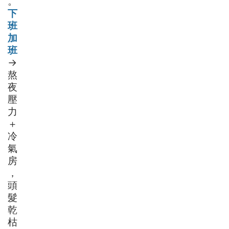
。
下
班
加
班
→
熬
夜
壓
力
＋
冷
氣
房
，
頭
髮
乾
枯