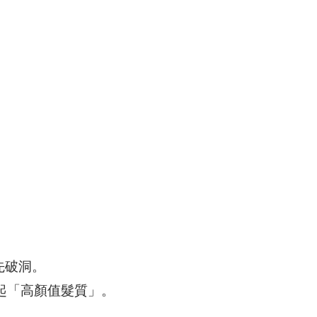
先破洞。
起「高顏值髮質」。