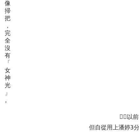
像
掃
把
，
完
全
沒
有
「
女
神
光
」
。
🙋‍
但自從用上潘婷3