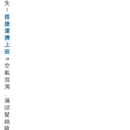
失
！
搭
捷
運
擠
上
班
→
空
氣
混
濁
、
滿
頭
髮
絲
吸