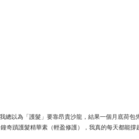
♀️以前我總以為「護髮」要靠昂貴沙龍，結果一個月底荷包
分鐘奇蹟護髮精華素（輕盈修護），我真的每天都能撐