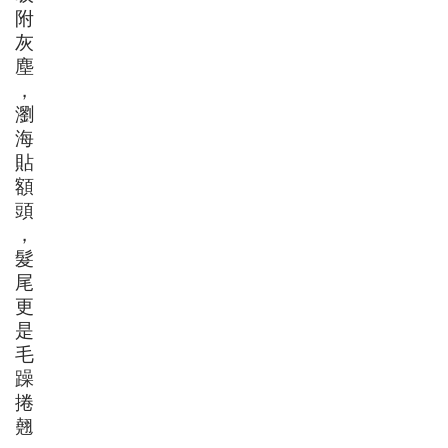
附
灰
塵
，
瀏
海
貼
額
頭
，
髮
尾
更
是
毛
躁
捲
翹