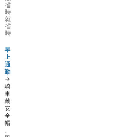
省
時
就
省
時
早
上
通
勤
→
騎
車
戴
安
全
帽
、