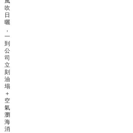
風
吹
日
曬
，
一
到
公
司
立
刻
油
塌
＋
空
氣
瀏
海
消