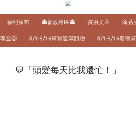
福利尿布
👻普渡專區👻
實用文章
商品
專區🐱
8/1-8/16幫寶適滿額贈
8/1-8/16奢
💬「頭髮每天比我還忙！」