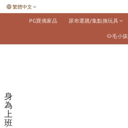
繁體中文
PG寶僑家品
尿布選購/集點換玩具
🐶毛小孩
身
為
上
班