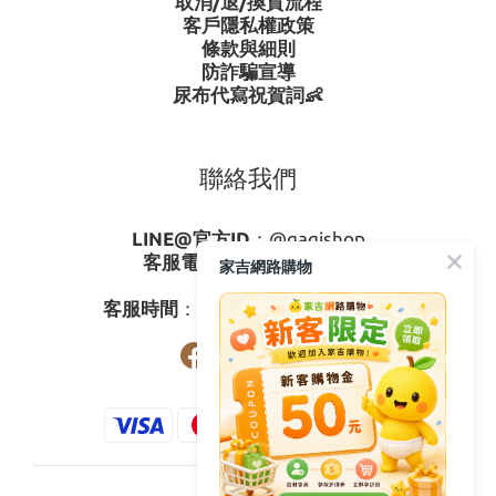
取消/退/換貨流程
客戶隱私權政策
條款與細則
防詐騙宣導
尿布代寫祝賀詞👶
聯絡我們
LINE@官方ID
：
@gagishop
客服電話
：
0800-273795
家吉網路購物
03-3778587
客服時間
：週一至週五08:30-17:30