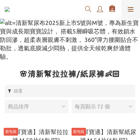
🌸清新幫拉拉褲/紙尿褲👶🏻
篩選
商品排序
每頁顯示 72 個
新包裝
新包裝