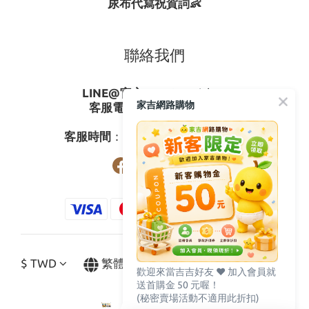
尿布代寫祝賀詞👶
聯絡我們
LINE@官方ID
：
@gagishop
家吉網路購物
客服電話
：
0800-273795
03-3778587
客服時間
：週一至週五08:30-17:30
$
TWD
繁體中文
歡迎來當吉吉好友 ♥️ 加入會員就
送首購金 50 元喔！
(秘密賣場活動不適用此折扣)