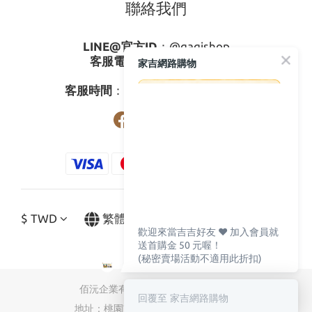
聯絡我們
LINE@官方ID
：
@gagishop
客服電話
：
0800-273795
家吉網路購物
03-3778587
客服時間
：週一至週五08:30-17:30
$
TWD
繁體中文
歡迎來當吉吉好友 ♥️ 加入會員就
送首購金 50 元喔！
(秘密賣場活動不適用此折扣)
佰沅企業有限公司 統編：89827519
回覆至 家吉網路購物
地址：桃園市蘆竹區南山路三段301號