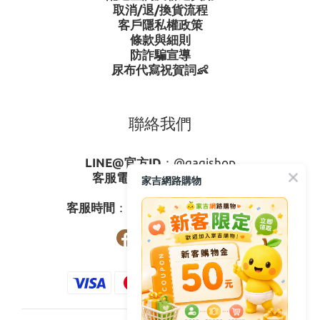
取消/退/換貨流程
客戶隱私權政策
條款與細則
防詐騙宣導
尿布代寫祝賀詞👶
聯絡我們
LINE@官方ID
：
@gagishop
客服電話
：
0800-273795
家吉網路購物
03-3778587
客服時間
：週一至週五08:30-17:30