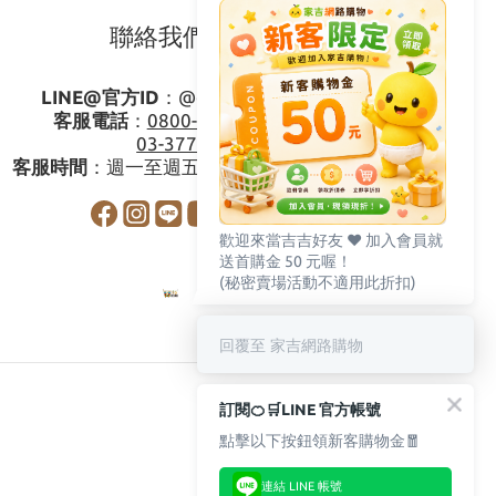
聯絡我們
LINE@官方ID
：
@gagishop
客服電話
：
0800-273795
03-3778587
客服時間
：週一至週五08:30-17:30
歡迎來當吉吉好友 ♥️ 加入會員就
送首購金 50 元喔！
(秘密賣場活動不適用此折扣)
回覆至 家吉網路購物
訂閱🍊🛒LINE 官方帳號
點擊以下按鈕領新客購物金🧧
連結 LINE 帳號