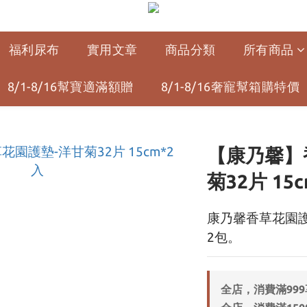
福利尿布
實用文章
商品分類
所有商品
8/1-8/16幫寶適滿額贈
8/1-8/16奢寵幫箱購特價
【康乃馨】
菊32片 15
康乃馨香草花園護
2包。
全店，消費滿99