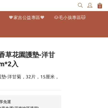
🧡家吉公益專區🧡
🐶毛小孩專區🐱
立即購買
香草花園護墊-洋甘
cm*2入
墊-洋甘菊，32片，15厘米，
9享免運