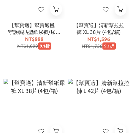
【幫寶適】幫寶適極上
【幫寶適】清新幫拉拉
守護黏貼型紙尿褲/尿布
褲 XL 38片 (4包/箱)
新生兒禮盒(NB32片
NT$999
NT$1,596
x1+S56片x2)
NT$1,099
NT$1,756
9.1折
9.1折