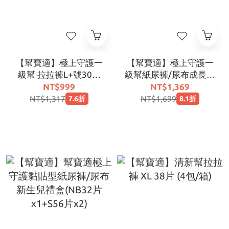
【幫寶適】極上守護一
【幫寶適】極上守護一
級幫 拉拉褲L+號30片
級幫紙尿褲/尿布成長禮
(3包/箱)
盒組(S 56片+ M 54片
NT$999
NT$1,369
X2)
NT$1,317
NT$1,699
7.6折
8.1折