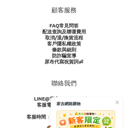
顧客服務
FAQ常見問答
配送查詢及聯運費用
取消/退/換貨流程
客戶隱私權政策
條款與細則
防詐騙宣導
尿布代寫祝賀詞👶
聯絡我們
LINE@官方ID
：
@gagishop
家吉網路購物
客服電話
：
0800-273795
03-3778587
客服時間
：週一至週五08:30-17:30