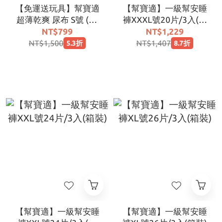
【免運送玩具】幫寶適
【幫寶適】一級幫安睡
超薄乾爽 尿布 S號 (84
褲XXXL號20片/3入(箱
片x3包/箱，共252片)
裝)
NT$799
NT$1,229
｜福利出清、自用激省
NT$1,500
NT$1,407
5.3折
8.7折
首選
【幫寶適】一級幫安睡
【幫寶適】一級幫安睡