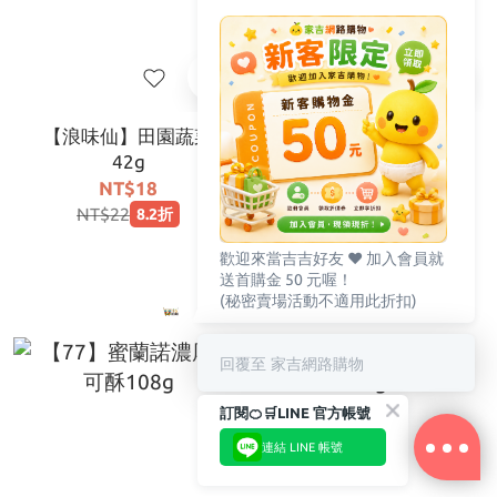
【浪味仙】田園蔬菜
【77】蜜蘭諾香草可可
42g
奶油餅92g
NT$18
NT$60
NT$22
NT$69
8.2折
8.7折
歡迎來當吉吉好友 ♥️ 加入會員就
送首購金 50 元喔！
(秘密賣場活動不適用此折扣)
回覆至 家吉網路購物
訂閱🍊🛒LINE 官方帳號
連結 LINE 帳號