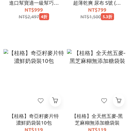
進口幫寶適一級幫巧虎
超薄乾爽 尿布 S號 (84
安睡褲ＸＬ號２６片 (4
片x3包/箱，共252片)
NT$999
NT$799
入/箱)【期效2027.07
｜福利出清、自用激省
NT$2,497
NT$1,500
4折
5.3折
以後-非原封箱】
首選
【桂格】奇亞籽麥片特
【桂格】全天然五麥-黑
濃鮮奶袋裝10包
芝麻糊無添加糖袋裝
NT$119
NT$119