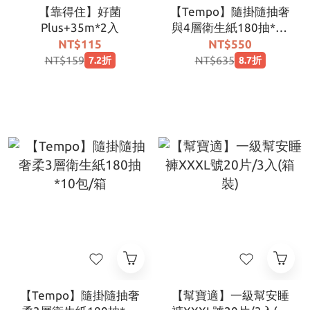
【靠得住】好菌
【Tempo】隨掛隨抽奢
Plus+35m*2入
與4層衛生紙180抽*10
包/箱
NT$115
NT$550
NT$159
NT$635
7.2折
8.7折
【Tempo】隨掛隨抽奢
【幫寶適】一級幫安睡