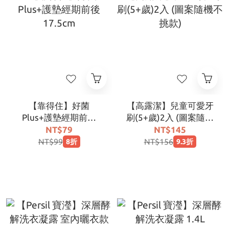
【靠得住】好菌
【高露潔】兒童可愛牙
Plus+護墊經期前後
刷(5+歲)2入 (圖案隨機
17.5cm
不挑款)
NT$79
NT$145
NT$99
NT$156
8折
9.3折