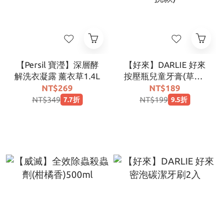
【Persil 寶瀅】深層酵
【好來】DARLIE 好來
解洗衣凝露 薰衣草1.4L
按壓瓶兒童牙膏(草莓/
蘋果)口味(隨機出貨商
NT$269
NT$189
品不挑款)
NT$349
NT$199
7.7折
9.5折