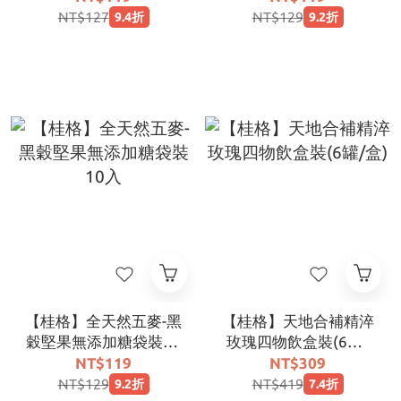
NT$127
NT$129
9.4折
9.2折
【桂格】全天然五麥-黑
【桂格】天地合補精淬
穀堅果無添加糖袋裝10
玫瑰四物飲盒裝(6罐/
入
盒)
NT$119
NT$309
NT$129
NT$419
9.2折
7.4折