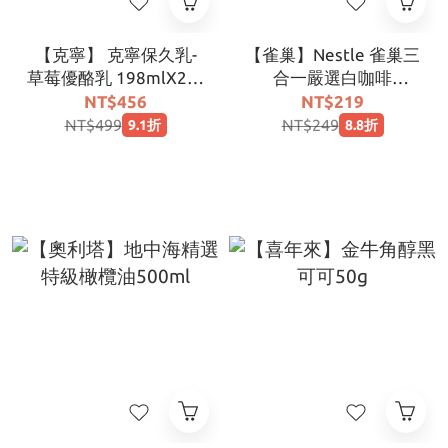
【克寧】 克寧保久乳-
【雀巢】Nestle 雀巢三
草莓優酪乳 198mlX24/
合一嚴選白咖啡
箱
(15x30g)
NT$456
NT$219
NT$499
NT$249
9.1折
8.8折