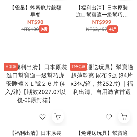
【雀巢】蜂蜜脆片穀類
【福利出清】日本原裝
早餐
進口幫寶適一級幫巧虎
安睡褲ＸXＬ號２2片 (4
NT$90
NT$999
入/箱)【期效2027.07
NT$100
NT$2,497
9折
4折
以後-非原封箱】
日本製
799免運
【福利出清】日本原裝
【免運送玩具】幫寶適