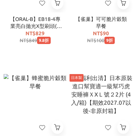
【ORAL-B】EB18-4專
【雀巢】可可脆片穀類
業亮白拋光X型刷頭(4
早餐
入)
NT$829
NT$90
NT$849
NT$100
9.8折
9折
日本製