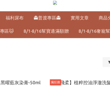
福利尿布
👻普渡專區👻
實用文章
商品
專區🐱
8/1-8/16幫寶適滿額贈
8/1-8/16奢
瘋狂價