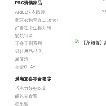
P&G寶僑家品
N
ARIEL洗衣膠囊
蘭諾衣物芳香豆Lenor
好自在衛生棉系列
髮類特區
牙膏牙刷系列
男仕用品-吉列
風倍清
歐蕾OLAY
滿滿驚喜零食箱🤤
巧克力好好吃🍫
餅乾零食類
糖果類