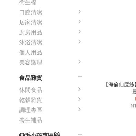
衛生棉
口腔清潔
居家清潔
廚房用品
沐浴清潔
個人用品
美容護理
食品雜貨
【海倫仙度絲
休閒食品
豐
乾穀雜貨
N
調理專區
養生補品
🐶毛小孩專區🐱