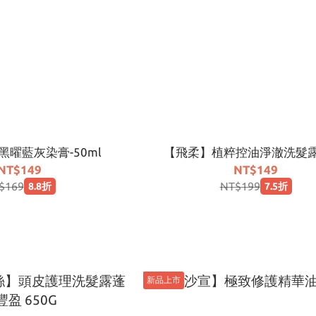
曜藍灰染膏-50ml
【飛柔】植粹控油淨澈洗髮露6
NT$149
NT$149
$169
NT$199
8.8折
7.5折
新品上市