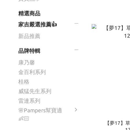
精選商品
家吉嚴選推薦👍
新品推薦
品牌特輯
康乃馨
金百利系列
桂格
威猛先生系列
雷達系列
🌸Pampers幫寶適
👶🏻
【夢17】
1