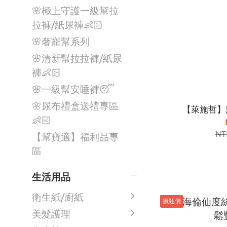
🌸極上守護一級幫拉
拉褲/紙尿褲👶🏻
🌸奢寵幫系列
🌸清新幫拉拉褲/紙尿
褲👶🏻
🌸一級幫安睡褲😴
🌸尿布禮盒送禮專區
【萊施哲】黑
👶🏻
NT
【幫寶適】福利品專
區
生活用品
衛生紙/廚紙
瘋狂價
美髮護理