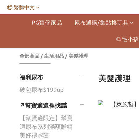
繁體中文
PG寶僑家品
尿布選購/集點換玩具
🐶毛小孩
全部商品
/
生活用品
/
美髮護理
福利尿布
美髮護理
破包尿布$199up
↗幫寶適這裡找🔜
【幫寶適限定】幫寶
適尿布系列滿額贈精
美好禮👶🏻