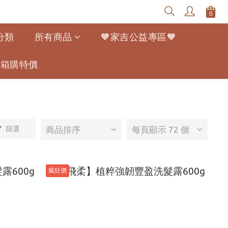
分類
所有商品
🧡家吉公益專區🧡
寵幫箱購特價
篩選
商品排序
每頁顯示 72 個
瘋狂價