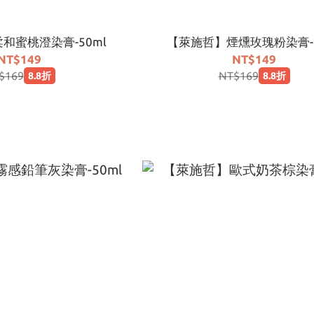
和蜜桃澄染膏-50ml
【萊施哲】煙燻玫瑰粉染膏-5
NT$149
NT$149
$169
NT$169
8.8折
8.8折