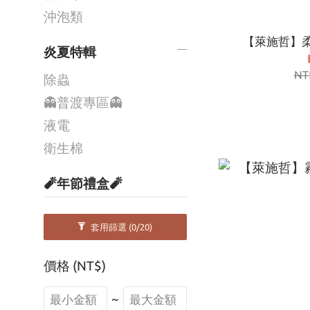
沖泡類
【萊施哲】柔
炎夏特輯
NT
除蟲
👻普渡專區👻
液電
衛生棉
🧨年節禮盒🧨
套用篩選
(0/20)
價格 (NT$)
~