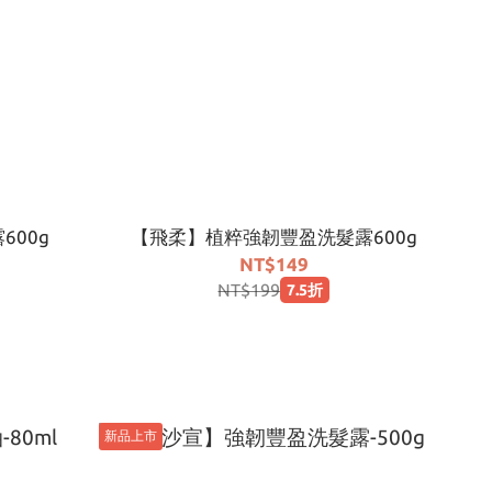
00g
【飛柔】植粹強韌豐盈洗髮露600g
NT$149
NT$199
7.5折
新品上市