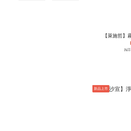
【萊施哲】霧
NT
新品上市