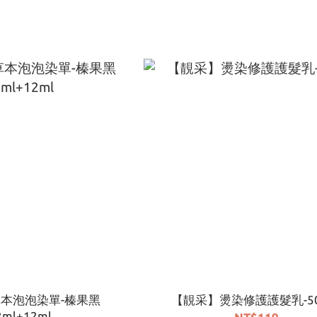
草本泡泡染單-榛果黑
【靚采】燙染修護護髮乳-50
2ml+12ml