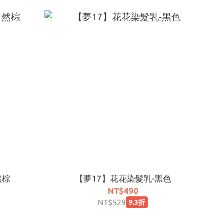
然棕
【夢17】花花染髮乳-黑色
NT$490
NT$529
9.3折