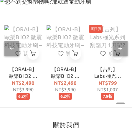
瘋狂價
【ORAL-B】
【ORAL-B】
【吉列】
歐樂B iO2 微
歐樂B iO2 微
Labs 極光系
震科技電動
震科技電動
列刮鬍刀 1
NT$2,490
NT$2,490
NT$799
牙刷 – 玫瑰
牙刷 – 霧黑
刀架2刀頭
NT$3,990
NT$3,990
NT$1,007
粉
6.2折
6.2折
7.9折
關於我們