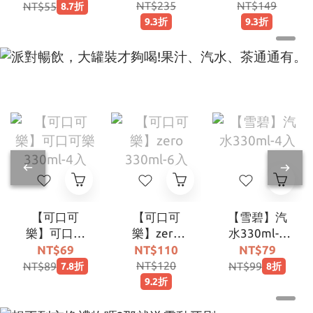
裝)
11g (25入/
NT$235
NT$149
NT$55
8.7折
袋)
9.3折
9.3折
【可口可
【可口可
【雪碧】汽
樂】可口可
樂】zero
水330ml-4
樂 330ml-4
330ml-6入
入
NT$69
NT$110
NT$79
入
NT$120
NT$89
NT$99
7.8折
8折
9.2折