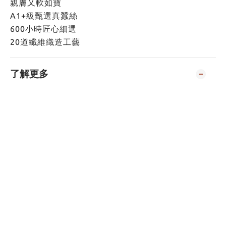
親膚又軟如寶
A1+級甄選真蠶絲
600小時匠心細選
20道纖維織造工藝
了解更多