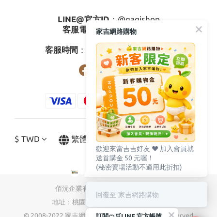
LINE@官方ID
：
@gagishop
客服電話
：
0800-273795
家吉網路購物
03-3778587
客服時間
：週一至週五08:30-17:30
$
TWD
繁體中文
歡迎來當吉吉好友 ♥️ 加入會員就
送首購金 50 元喔！
(秘密賣場活動不適用此折扣)
佰沅企業有限公司 統編：89827519
回覆至 家吉網路購物
地址：桃園市蘆竹區南山路三段301號
© 2008-2022 家吉網路購物 Company, all rights reserved.
訂閱🍊🛒LINE 官方帳號