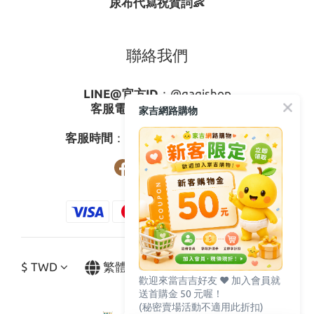
尿布代寫祝賀詞👶
聯絡我們
LINE@官方ID
：
@gagishop
客服電話
：
0800-273795
家吉網路購物
03-3778587
客服時間
：週一至週五08:30-17:30
$
TWD
繁體中文
歡迎來當吉吉好友 ♥️ 加入會員就
送首購金 50 元喔！
(秘密賣場活動不適用此折扣)