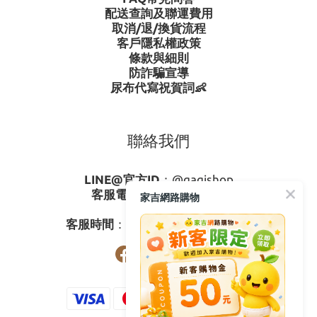
配送查詢及聯運費用
取消/退/換貨流程
客戶隱私權政策
條款與細則
防詐騙宣導
尿布代寫祝賀詞👶
聯絡我們
LINE@官方ID
：
@gagishop
客服電話
：
0800-273795
家吉網路購物
03-3778587
客服時間
：週一至週五08:30-17:30