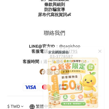
條款與細則
防詐騙宣導
尿布代寫祝賀詞👶
聯絡我們
LINE@官方ID
：
@gagishop
客服電話
：
0800-273795
家吉網路購物
03-3778587
客服時間
：週一至週五08:30-17:30
$
TWD
繁體中文