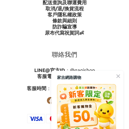
配送查詢及聯運費用
取消/退/換貨流程
客戶隱私權政策
條款與細則
防詐騙宣導
尿布代寫祝賀詞👶
聯絡我們
LINE@官方ID
：
@gagishop
客服電話
：
0800-273795
家吉網路購物
03-3778587
客服時間
：週一至週五08:30-17:30