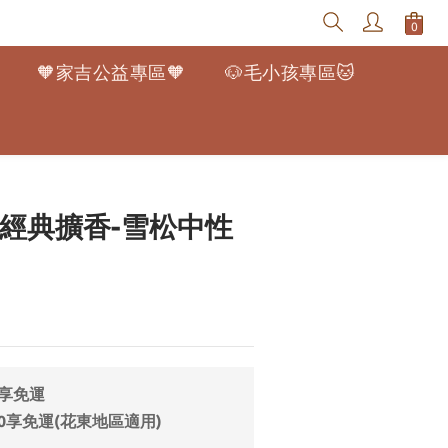
🧡家吉公益專區🧡
🐶毛小孩專區🐱
立即購買
】經典擴香-雪松中性
9享免運
0享免運(花東地區適用)