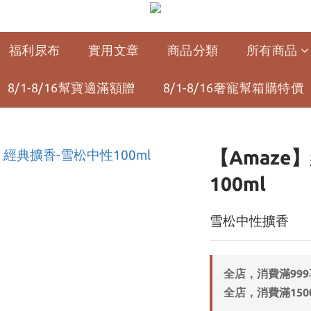
福利尿布
實用文章
商品分類
所有商品
8/1-8/16幫寶適滿額贈
8/1-8/16奢寵幫箱購特價
【Amaze
100ml
雪松中性擴香
全店，消費滿99
全店，消費滿150