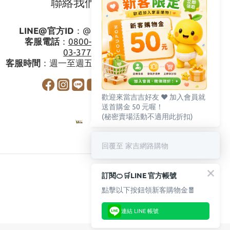
聯絡我們
LINE@官方ID
：
@gagishop
客服電話
：
0800-273795
03-3778587
客服時間
：週一至週五08:30-17:30
歡迎來當吉吉好友 ♥️ 加入會員就
送首購金 50 元喔！
(秘密賣場活動不適用此折扣)
回覆至 家吉網路購物
訂閱🍊🛒LINE 官方帳號
點擊以下按鈕領新客購物金🧧
連結 LINE 帳號